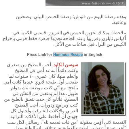
وهذه وصفة اليوم من فتوش: وصفة الحمص البيتي. وصحتين
وعافية.
ملاحظة: يمكنك تخزين الحمص في الفريزر. قسمي الكمية في
أكياس نايلون وفرزيها وعند الحاجه تجديها جاهزة فقط قومي بإخراج
الكيس من البراد قبل ساعات من الأكل.
Press Link for
Hummus Recipe
in English
سوسن الكايد:
أحب المطبخ من صغري
وكنت دائماً أساعد أمي في المطبخ
وأتعلم منها. كان عمري ١٠ سنوات لما
طبخت أول طبخة لأبوي عندما كانت أمي
بالحج. مع أنّي كنت موظفة بنك بدوام
طويل، هذا لم يمنعني من التفنّن في
المطبخ. فأتابع كل جديد يتعلق بالطبخ من
كتب وبرامج ودورات. أحب المطبخ
العربي والأكلات الشرقية وأحاول كل
جهدي أن أحافظ على الأكلات التراثية
القديمة لاني أؤمن بمقولة "من فات قديمه تاه". رسالتي لكل ست
"أهم شيء أن تحبي الطبخ والمطبخ ورح تلاقي انه الطبخ سهل