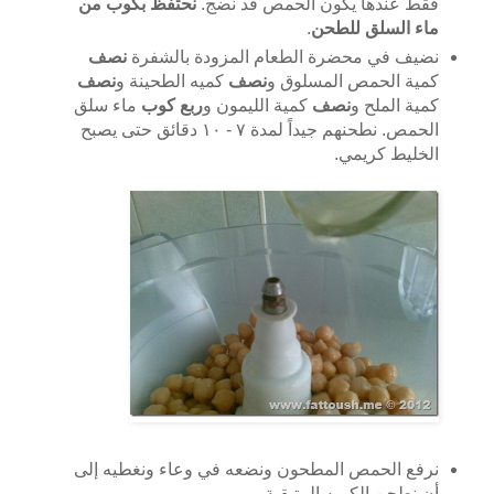
فقط عندها يكون الحمص قد نضج.
نحتفظ بكوب من
ماء السلق للطحن
.
نضيف في محضرة الطعام المزودة بالشفرة
نصف
كمية الحمص المسلوق و
نصف
كميه الطحينة و
نصف
كمية الملح و
نصف
كمية الليمون و
ربع كوب
ماء سلق
الحمص. نطحنهم جيداً لمدة ٧ - ١٠ دقائق حتى يصبح
الخليط كريمي.
نرفع الحمص المطحون ونضعه في وعاء ونغطيه إلى
أن نطحن الكميه المتبقية.