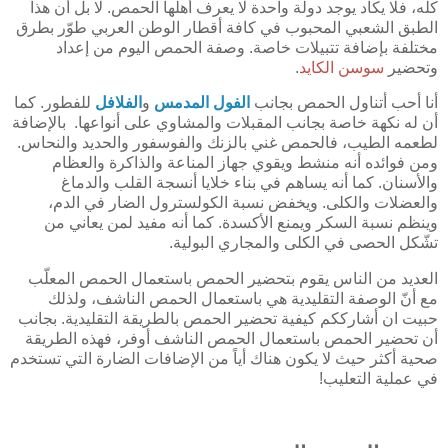
كله، فلا يكاد يوجد دولة واحدة لا يعرف أهلها الحمص. لا بل أن هذا
الطبق الشعبي المحبوب في كافة أقطار الوطن العربي طوّر بطرق
مختلفة بإضافة تتبيلات خاصة. وصفة الحمص اليوم من إعداد
وتحضير
سوسن الكايد
.
أنا أحب أتناول الحمص بجانب
الفول المدمس
و
الفلافل
للفطور. كما
أن له نكهة خاصة بجانب المقبلات والمشاوي على أنواعها. بالإضافة
لطعمه الطيب، فالحمص غني بالزنك والفوسفور والحديد والنحاس.
ومن فوائده أنه منشط ويقوي جهاز المناعة والذاكرة والعظام
والأسنان. كما أنه يساهم في بناء خلايا أنسجة القلب والدماغ
والعضلات والكلى. ويخفض نسبة الكولسترول الضار في الدم،
وينظم نسبة السكر ويمنع الأكسدة. كما أنه مفيد لمن يعاني من
تشّكل الحصى في الكلى والمجاري البولية.
العديد من الناس يقوم بتحضير الحمص باستعمال الحمص المعلّب
مع أنّ الوصفة التقليدية هي باستعمال الحمص الناشف، ولذلك
حبيت ان أشارككم كيفية تحضير الحمص بالطريقة التقليدية. بجانب
أن تحضير الحمص باستعمال الحمص الناشف أوفر، فهذه الطريقة
صحية أكثر حيث لا يكون هناك أياً من الإضافات الضارة التي تستخدم
في عملية التعليب!