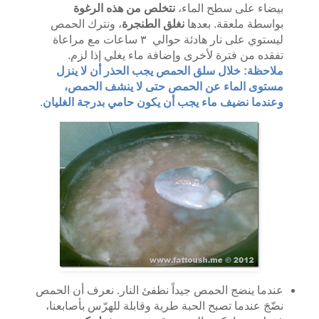
بيضاء على سطح الماء،
نتخلص من هذه الرغوة
بواسطة ملعقة. بعدها
نغلق الطنجرة
، ونترك الحمص
ليستوي على نار هادئة حوالي ٣ ساعات مع مراعاة
تفقده من فترة لأخرى وإضافة ماء يغلي إذا لزم.
ملاحظة: خلال سلق الحمص يجب الحذر أن لا ينزل
مستوى الماء عن الحمص حتى لا ينشف الحمص،
وعندما نضيف ماء يجب أن يكون حامي بدرجة الغليان
.
عندما ينضج الحمص جيداً نطفئ النار. نعرف أن الحمص
نضّجَ عندما تصبح الحبة طرية وقابلة للهرّس بأصابعنا،