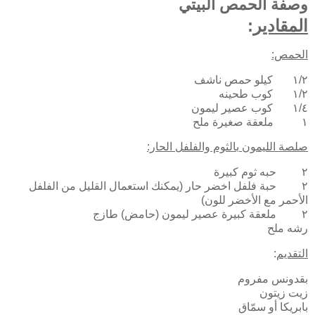
وصفة الحمص البيتي
المقادير
:
الحمص:
١/٢ كيلو حمص ناشف
١/٢ كوب طحينه
١/٤ كوب عصير ليمون
١ ملعقة صغيرة ملح
صلصة الليمون بالثوم والفلفل الحار:
٢ حبه ثوم كبيرة
٢ حبة فلفل اخضر حار (يمكنك استعمال القليل من الفلفل
الأحمر مع الأخضر للون)
٢ ملعقة كبيرة عصير ليمون (حامض) طازج
رشه ملح
التقديم
:
بقدونس مفروم
زيت زيتون
بابريكا أو سمّاق