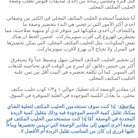
قبل فترة وصلتني رسالة من إحدى صديقات فتّوش تطلب وصفة
الحليب المكثف المحلى.
أنا شخصياً استخدم الحليب المكثف المحلى في الكثير من وصفاتي.
احدى أكثر الأمور التي تزعجني هي البدء بتحضير وصفة ما
واكتشاف أن احدى مكوناتها غير متوفر لدي أو منتهية صلاحيته، مما
يضطرني للهروع إلى أقرب سوبرماركت. لحسن الحظ ان هناك
بعض المكونات، مثل الحليب المكثف المحلى، التي يمكن تحضيرها
في المنزل ولا تحتاج لأن نهرع لأقرب سوبرماركت.
إن تحضير الحليب المكثف المحلى سهل وبسيط جداً ولا يستغرق
أكثر من خمس دقائق، أي اسرع من الوقت الذي تحتاجينه للذهاب
إلى السوبر. كما أن تكلفة تحضيره في البيت أقل من ثمن علبة
الحليب المكثف المحلى.
إن مقادير الوصفة ادناه تعطيك حوالي ١ و١/٣ كوب حليب مكثف
محلى، ما يعادل الكمية الموجودة في العلبة المتوفرة في السوق.
ملاحظة
: إذا كنت سوف تستخدمين الحليب المكثف لتحلية الشاي
يمكنك تقليل كمية الدسم الموجودة فيه وذلك بتقليل كمية الزبدة
المحددة في الوصفة. أمّا إذا كنت ستستخدمين الحليب المكثف في
وصفة أخرى انتبهي إلى مقادير الوصفة التي تريدين تحضيرها وبناءاً
عليها قرري إن كان من المناسب تقليل الزبدة أم الأفضل لا
.