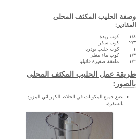
وصفة الحليب المكثف المحلى
المقادير
:
١/٤ كوب زبدة
٢/٣ كوب سكر
١ كوب حليب بودره
١/٣ كوب ماء مغلي
١/٢ ملعقة صغيرة فانيليا
طريقة عمل الحليب المكثف المحلى
بالصور
:
نضع جميع المكونات في الخلاط الكهربائي المزود
بالشفرة.