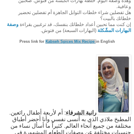
وهذه وصفة اليوم: خلطة بهارات الكبسة من فتوش. صحتين
وعافية.
هل تفضلين شراء خلطات التوابل الجاهزة أم تفضلين تحضير
خلطاتك بالبيت؟
إن كنت مما تحبين أعداد خلطاتك بنفسك، قد ترغبين بقراءة
وصفة
البهارات المشّكلة
(البهارات السبعة) من فتوش.
Press link for
Kabseh Spices Mix Recipe
in English
رانية الشرفاء
: أم لأربعة أطفال رائعين.
المطبخ ملاذي الذي به أنسى نفسي وأنا أحضر أطباق
مختلفة من جميع أنحاء العالم. كثيراً ما أسأل نساء من
جنسيات مختلفة عن وصفات الطعام المشهورة في