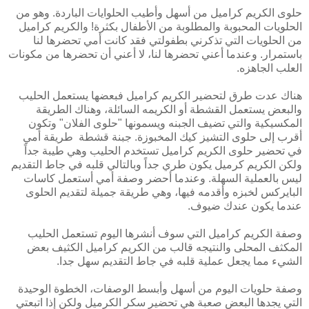
حلوى الكريم كراميل من أسهل وأطيب الحلوايات الباردة. وهو من
الحلويات المحبوبة والمطلوبة من الأطفال بكثرة! والكريم كراميل
من الحلويات التي تذكرني بطفولتي فقد كانت أمي تحضرها لنا
باستمرار. وعندما أعني تحضرها لنا، لا أعني أن تحضرها من مكونات
العلب الجاهزه.
هناك عدت طرق لتحضير الكريم كراميل فبعضها يستعمل الحليب
والبعض يستعمل القشطة أو الكريمه السائلة، وهناك الطريقة
المكسيكية والتي تضيف الجبنه ويسمونها "حلوى الفلان" وتكون
أقرب إلى حلوى التشيز كيك المخبوزة. جبنة قشطة طريقة أمي
في تحضير حلوى الكريم كراميل تستخدم الحليب وهي طيبة جداً
ولكن الكريم كرميل يكون طري جداً وبالتالي قلبه في جاط التقديم
ليس بالعملية السهلة. وعندما أحضر وصفة أمي أستعمل كاسات
البايركس لخبزه وأقدمه فيها، وهي طريقة جميلة لتقديم الحلوى
عندما يكون عندك ضيوف.
وصفة الكريم كراميل التي سوف أنشرها اليوم تستعمل الحليب
المكثف المحلى والنتيجه قالب من الكريم كراميل الكثيف بعض
الشيء مما يجعل عملية قلبه في جاط التقديم سهل جدا.
وصفة حلويات اليوم من أسهل وأبسط الوصفات، الخطوة الوحيدة
التي يجدها البعض صعبة هي تحضير سكر الكرميل ولكن إذا اتبعتي