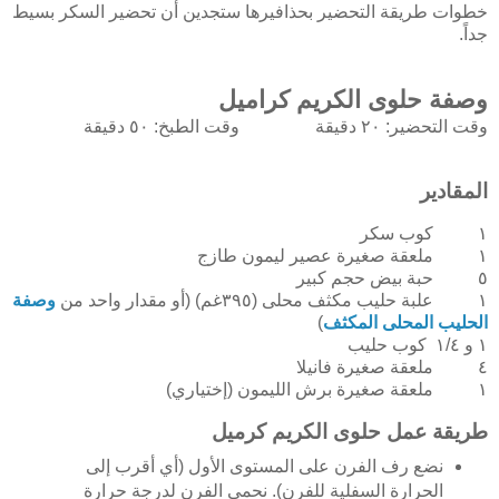
خطوات طريقة التحضير بحذافيرها ستجدين أن تحضير السكر بسيط
جداً.
وصفة حلوى الكريم كراميل
وقت التحضير:
٢٠ دقيقة
وقت الطبخ:
٥٠ دقيقة
المقادير
١ كوب
سكر
١ ملعقة صغيرة
عصير ليمون طازج
٥ حبة
بيض حجم كبير
١ علبة
حليب مكثف محلى (٣٩٥غم) (أو مقدار واحد من
وصفة
الحليب المحلى المكثف
)
١ و ١/٤ كوب
حليب
٤ ملعقة صغيرة
فانيلا
١ ملعقة صغيرة
برش الليمون (إختياري)
طريقة عمل حلوى الكريم كرميل
نضع رف الفرن على المستوى الأول (أي أقرب إلى
الحرارة السفلية للفرن). نحمي الفرن لدرجة حرارة