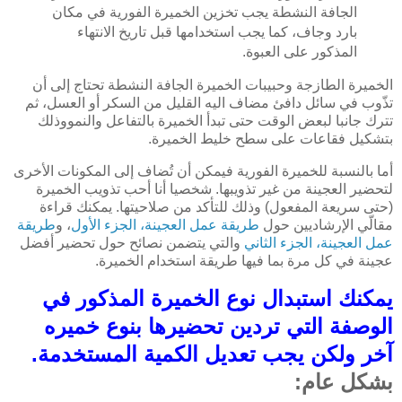
الجافة النشطة يجب تخزين الخميرة الفورية في مكان
بارد وجاف، كما يجب استخدامها قبل تاريخ الانتهاء
المذكور على العبوة.
الخميرة الطازجة وحبيبات الخميرة الجافة النشطة تحتاج إلى أن
تذّوب في سائل دافئ مضاف اليه القليل من السكر أو العسل، ثم
تترك جانبا لبعض الوقت حتى تبدأ الخميرة بالتفاعل والنمووذلك
بتشكيل فقاعات على سطح خليط الخميرة.
أما بالنسبة للخميرة الفورية فيمكن أن تُضاف إلى المكونات الأخرى
لتحضير العجينة من غير تذويبها. شخصيا أنا أحب تذويب الخميرة
(حتى سريعة المفعول) وذلك للتأكد من صلاحيتها. يمكنك قراءة
مقالّي الإرشاديين حول
طريقة عمل العجينة، الجزء الأول
، و
طريقة
عمل العجينة، الجزء الثاني
والتي يتضمن نصائح حول تحضير أفضل
عجينة في كل مرة بما فيها طريقة استخدام الخميرة.
يمكنك استبدال نوع الخميرة المذكور في
الوصفة التي تردين تحضيرها بنوع خميره
آخر ولكن يجب تعديل الكمية المستخدمة.
بشكل عام: